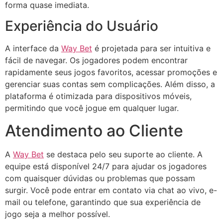
forma quase imediata.
Experiência do Usuário
A interface da
Way Bet
é projetada para ser intuitiva e
fácil de navegar. Os jogadores podem encontrar
rapidamente seus jogos favoritos, acessar promoções e
gerenciar suas contas sem complicações. Além disso, a
plataforma é otimizada para dispositivos móveis,
permitindo que você jogue em qualquer lugar.
Atendimento ao Cliente
A
Way Bet
se destaca pelo seu suporte ao cliente. A
equipe está disponível 24/7 para ajudar os jogadores
com quaisquer dúvidas ou problemas que possam
surgir. Você pode entrar em contato via chat ao vivo, e-
mail ou telefone, garantindo que sua experiência de
jogo seja a melhor possível.