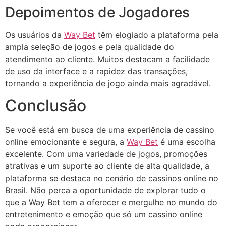
Depoimentos de Jogadores
Os usuários da
Way Bet
têm elogiado a plataforma pela
ampla seleção de jogos e pela qualidade do
atendimento ao cliente. Muitos destacam a facilidade
de uso da interface e a rapidez das transações,
tornando a experiência de jogo ainda mais agradável.
Conclusão
Se você está em busca de uma experiência de cassino
online emocionante e segura, a
Way Bet
é uma escolha
excelente. Com uma variedade de jogos, promoções
atrativas e um suporte ao cliente de alta qualidade, a
plataforma se destaca no cenário de cassinos online no
Brasil. Não perca a oportunidade de explorar tudo o
que a Way Bet tem a oferecer e mergulhe no mundo do
entretenimento e emoção que só um cassino online