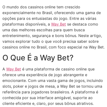
O mundo dos cassinos online tem crescido
exponencialmente no Brasil, oferecendo uma gama de
opções para os entusiastas do jogo. Entre as várias
plataformas disponíveis, a
Way Bet
se destaca como
uma das melhores escolhas para quem busca
entretenimento, segurança e bons bônus. Neste artigo,
vamos explorar tudo o que você precisa saber sobre
cassinos online no Brasil, com foco especial na Way Bet.
O Que É a Way Bet?
A
Way Bet
é uma plataforma de cassino online que
oferece uma experiência de jogo abrangente e
emocionante. Com uma vasta gama de jogos, incluindo
slots, poker e jogos de mesa, a Way Bet se tornou uma
referência para jogadores brasileiros. A plataforma é
conhecida por sua interface amigável, suporte ao
cliente eficiente e, claro, por seus bônus atrativos.