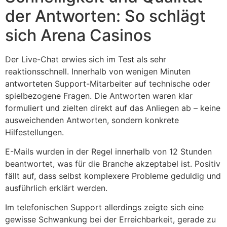
der Antworten: So schlägt
sich Arena Casinos
Der Live-Chat erwies sich im Test als sehr
reaktionsschnell. Innerhalb von wenigen Minuten
antworteten Support-Mitarbeiter auf technische oder
spielbezogene Fragen. Die Antworten waren klar
formuliert und zielten direkt auf das Anliegen ab – keine
ausweichenden Antworten, sondern konkrete
Hilfestellungen.
E-Mails wurden in der Regel innerhalb von 12 Stunden
beantwortet, was für die Branche akzeptabel ist. Positiv
fällt auf, dass selbst komplexere Probleme geduldig und
ausführlich erklärt werden.
Im telefonischen Support allerdings zeigte sich eine
gewisse Schwankung bei der Erreichbarkeit, gerade zu