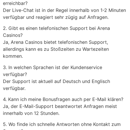
erreichbar?
Der Live-Chat ist in der Regel innerhalb von 1-2 Minuten
verfügbar und reagiert sehr zügig auf Anfragen.
2. Gibt es einen telefonischen Support bei Arena
Casinos?
Ja, Arena Casinos bietet telefonischen Support,
allerdings kann es zu Stoßzeiten zu Wartezeiten
kommen.
3. In welchen Sprachen ist der Kundenservice
verfügbar?
Der Support ist aktuell auf Deutsch und Englisch
verfügbar.
4. Kann ich meine Bonusfragen auch per E-Mail klären?
Ja, der E-Mail-Support beantwortet Anfragen meist
innerhalb von 12 Stunden.
5. Wo finde ich schnelle Antworten ohne Kontakt zum