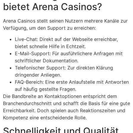
bietet Arena Casinos?
Arena Casinos stellt seinen Nutzern mehrere Kanäle zur
Verfügung, um den Support zu erreichen:
Live-Chat: Direkt auf der Webseite erreichbar,
bietet schnelle Hilfe in Echtzeit.
E-Mail-Support: Für ausführlichere Anfragen mit
schriftlicher Dokumentation.
Telefonischer Support: Zur direkten Klärung
dringender Anliegen.
FAQ-Bereich: Eine erste Anlaufstelle mit Antworten
auf häufig gestellte Fragen.
Die Bandbreite an Kontaktoptionen entspricht dem
Branchendurchschnitt und schafft die Basis für eine gute
Erreichbarkeit. Doch spielen auch Reaktionszeiten und
Kompetenz eine entscheidende Rolle.
Schnelligkeit und Qualität