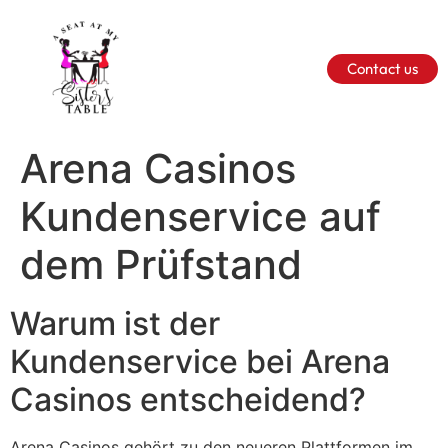
Contact us
Arena Casinos
Kundenservice auf
dem Prüfstand
Warum ist der
Kundenservice bei Arena
Casinos entscheidend?
Arena Casinos gehört zu den neueren Plattformen im