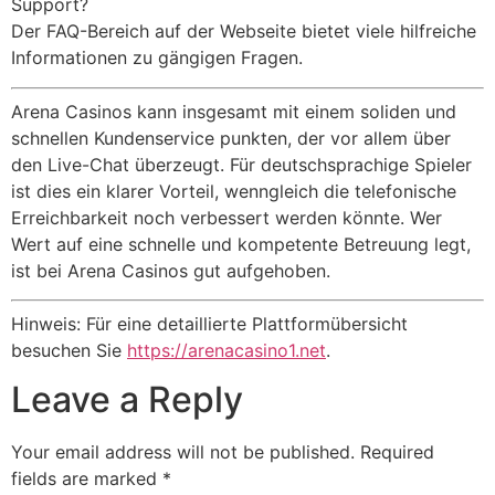
Support?
Der FAQ-Bereich auf der Webseite bietet viele hilfreiche
Informationen zu gängigen Fragen.
Arena Casinos kann insgesamt mit einem soliden und
schnellen Kundenservice punkten, der vor allem über
den Live-Chat überzeugt. Für deutschsprachige Spieler
ist dies ein klarer Vorteil, wenngleich die telefonische
Erreichbarkeit noch verbessert werden könnte. Wer
Wert auf eine schnelle und kompetente Betreuung legt,
ist bei Arena Casinos gut aufgehoben.
Hinweis: Für eine detaillierte Plattformübersicht
besuchen Sie
https://arenacasino1.net
.
Leave a Reply
Your email address will not be published.
Required
fields are marked
*