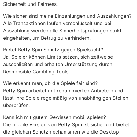
Sicherheit und Fairness.
Wie sicher sind meine Einzahlungen und Auszahlungen?
Alle Transaktionen laufen verschlüsselt und bei
Auszahlung werden alle Sicherheitsprüfungen strikt
eingehalten, um Betrug zu verhindern.
Bietet Betty Spin Schutz gegen Spielsucht?
Ja, Spieler können Limits setzen, sich zeitweise
ausschließen und erhalten Unterstützung durch
Responsible Gambling Tools.
Wie erkennt man, ob die Spiele fair sind?
Betty Spin arbeitet mit renommierten Anbietern und
lässt ihre Spiele regelmäßig von unabhängigen Stellen
überprüfen.
Kann ich mit gutem Gewissen mobil spielen?
Die mobile Version von Betty Spin ist sicher und bietet
die gleichen Schutzmechanismen wie die Desktop-