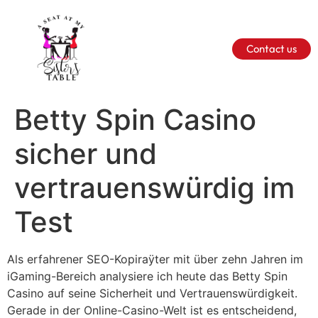
Contact us
Betty Spin Casino
sicher und
vertrauenswürdig im
Test
Als erfahrener SEO-Kopiraÿter mit über zehn Jahren im
iGaming-Bereich analysiere ich heute das Betty Spin
Casino auf seine Sicherheit und Vertrauenswürdigkeit.
Gerade in der Online-Casino-Welt ist es entscheidend,