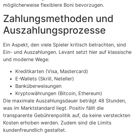
möglicherweise flexiblere Boni bevorzugen.
Zahlungsmethoden und
Auszahlungsprozesse
Ein Aspekt, den viele Spieler kritisch betrachten, sind
Ein- und Auszahlungen. Levant setzt hier auf klassische
und moderne Wege:
Kreditkarten (Visa, Mastercard)
E-Wallets (Skrill, Neteller)
Banküberweisungen
Kryptowährungen (Bitcoin, Ethereum)
Die maximale Auszahlungsdauer beträgt 48 Stunden,
was im Marktstandard liegt. Positiv fällt die
transparente Gebührenpolitik auf, da keine versteckten
Kosten erhoben werden. Zudem sind die Limits
kundenfreundlich gestaltet.