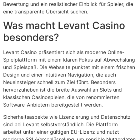
Bewertung und ein realistischer Einblick für Spieler, die
eine transparente Übersicht suchen.
Was macht Levant Casino
besonders?
Levant Casino präsentiert sich als moderne Online-
Spielplattform mit einem klaren Fokus auf Abwechslung
und Spielspaß. Die Webseite punktet mit einem frischen
Design und einer intuitiven Navigation, die auch
Neueinsteiger schnell zum Ziel führt. Besonders
hervorzuheben ist die breite Auswahl an Slots und
klassischen Casinospielen, die von renommierten
Software-Anbietern bereitgestellt werden.
Sicherheitsaspekte wie Lizenzierung und Datenschutz
sind bei Levant selbstverständlich. Die Plattform
arbeitet unter einer gültigen EU-Lizenz und nutzt
moderne SSL-Verschlüsselung, um sensible Nutzerdaten