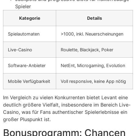
Spieler
Kategorie
Details
Spielautomaten
>1000, inkl. Neuerscheinungen
Live-Casino
Roulette, Blackjack, Poker
Software-Anbieter
NetEnt, Microgaming, Evolution
Mobile Verfügbarkeit
Voll responsive, keine App nötig
Im Vergleich zu vielen Konkurrenten bietet Levant eine
deutlich größere Vielfalt, insbesondere im Bereich Live-
Casino, was für Fans authentischer Spielerlebnisse ein
großer Pluspunkt ist.
Bonusprogramm: Chancen