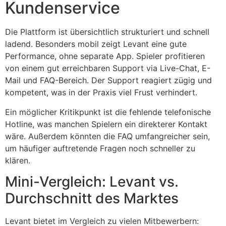
Kundenservice
Die Plattform ist übersichtlich strukturiert und schnell
ladend. Besonders mobil zeigt Levant eine gute
Performance, ohne separate App. Spieler profitieren
von einem gut erreichbaren Support via Live-Chat, E-
Mail und FAQ-Bereich. Der Support reagiert zügig und
kompetent, was in der Praxis viel Frust verhindert.
Ein möglicher Kritikpunkt ist die fehlende telefonische
Hotline, was manchen Spielern ein direkterer Kontakt
wäre. Außerdem könnten die FAQ umfangreicher sein,
um häufiger auftretende Fragen noch schneller zu
klären.
Mini-Vergleich: Levant vs.
Durchschnitt des Marktes
Levant bietet im Vergleich zu vielen Mitbewerbern: