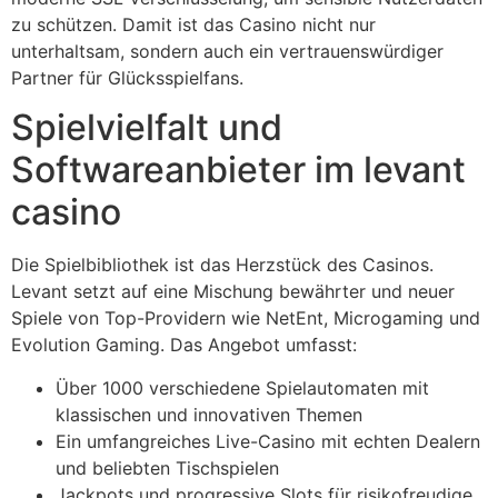
zu schützen. Damit ist das Casino nicht nur
unterhaltsam, sondern auch ein vertrauenswürdiger
Partner für Glücksspielfans.
Spielvielfalt und
Softwareanbieter im levant
casino
Die Spielbibliothek ist das Herzstück des Casinos.
Levant setzt auf eine Mischung bewährter und neuer
Spiele von Top-Providern wie NetEnt, Microgaming und
Evolution Gaming. Das Angebot umfasst:
Über 1000 verschiedene Spielautomaten mit
klassischen und innovativen Themen
Ein umfangreiches Live-Casino mit echten Dealern
und beliebten Tischspielen
Jackpots und progressive Slots für risikofreudige