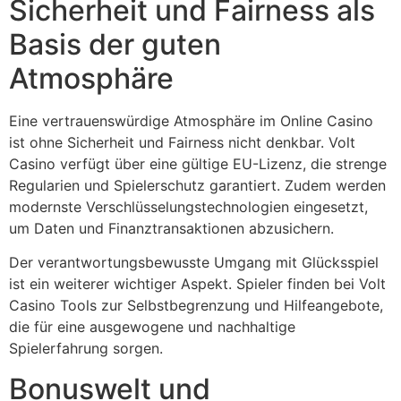
Sicherheit und Fairness als
Basis der guten
Atmosphäre
Eine vertrauenswürdige Atmosphäre im Online Casino
ist ohne Sicherheit und Fairness nicht denkbar. Volt
Casino verfügt über eine gültige EU-Lizenz, die strenge
Regularien und Spielerschutz garantiert. Zudem werden
modernste Verschlüsselungstechnologien eingesetzt,
um Daten und Finanztransaktionen abzusichern.
Der verantwortungsbewusste Umgang mit Glücksspiel
ist ein weiterer wichtiger Aspekt. Spieler finden bei Volt
Casino Tools zur Selbstbegrenzung und Hilfeangebote,
die für eine ausgewogene und nachhaltige
Spielerfahrung sorgen.
Bonuswelt und