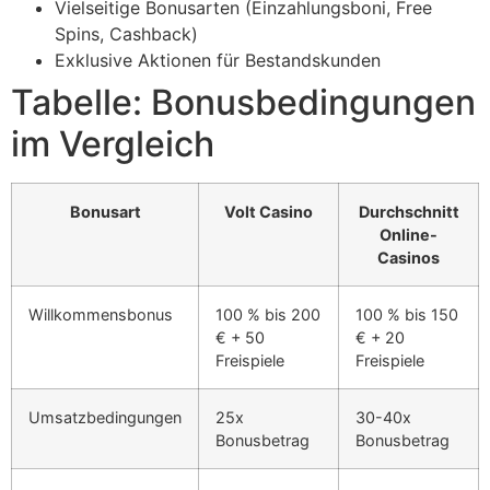
Vielseitige Bonusarten (Einzahlungsboni, Free
Spins, Cashback)
Exklusive Aktionen für Bestandskunden
Tabelle: Bonusbedingungen
im Vergleich
Bonusart
Volt Casino
Durchschnitt
Online-
Casinos
Willkommensbonus
100 % bis 200
100 % bis 150
€ + 50
€ + 20
Freispiele
Freispiele
Umsatzbedingungen
25x
30-40x
Bonusbetrag
Bonusbetrag