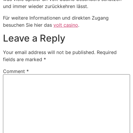
und immer wieder zurückkehren lässt.
Für weitere Informationen und direkten Zugang
besuchen Sie hier das
volt casino
.
Leave a Reply
Your email address will not be published.
Required
fields are marked
*
Comment
*