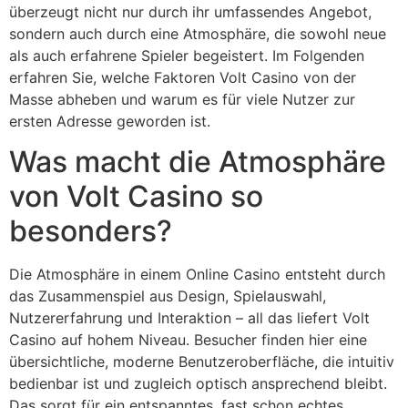
überzeugt nicht nur durch ihr umfassendes Angebot,
sondern auch durch eine Atmosphäre, die sowohl neue
als auch erfahrene Spieler begeistert. Im Folgenden
erfahren Sie, welche Faktoren Volt Casino von der
Masse abheben und warum es für viele Nutzer zur
ersten Adresse geworden ist.
Was macht die Atmosphäre
von Volt Casino so
besonders?
Die Atmosphäre in einem Online Casino entsteht durch
das Zusammenspiel aus Design, Spielauswahl,
Nutzererfahrung und Interaktion – all das liefert Volt
Casino auf hohem Niveau. Besucher finden hier eine
übersichtliche, moderne Benutzeroberfläche, die intuitiv
bedienbar ist und zugleich optisch ansprechend bleibt.
Das sorgt für ein entspanntes, fast schon echtes