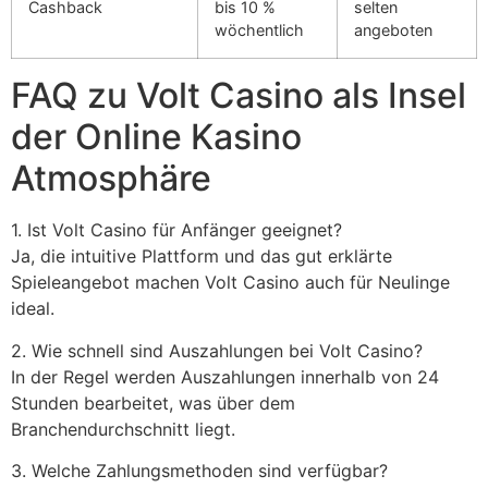
Cashback
bis 10 %
selten
wöchentlich
angeboten
FAQ zu Volt Casino als Insel
der Online Kasino
Atmosphäre
1. Ist Volt Casino für Anfänger geeignet?
Ja, die intuitive Plattform und das gut erklärte
Spieleangebot machen Volt Casino auch für Neulinge
ideal.
2. Wie schnell sind Auszahlungen bei Volt Casino?
In der Regel werden Auszahlungen innerhalb von 24
Stunden bearbeitet, was über dem
Branchendurchschnitt liegt.
3. Welche Zahlungsmethoden sind verfügbar?