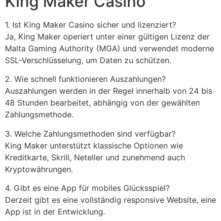
King Maker Casino
1. Ist King Maker Casino sicher und lizenziert?
Ja, King Maker operiert unter einer gültigen Lizenz der
Malta Gaming Authority (MGA) und verwendet moderne
SSL-Verschlüsselung, um Daten zu schützen.
2. Wie schnell funktionieren Auszahlungen?
Auszahlungen werden in der Regel innerhalb von 24 bis
48 Stunden bearbeitet, abhängig von der gewählten
Zahlungsmethode.
3. Welche Zahlungsmethoden sind verfügbar?
King Maker unterstützt klassische Optionen wie
Kreditkarte, Skrill, Neteller und zunehmend auch
Kryptowährungen.
4. Gibt es eine App für mobiles Glücksspiel?
Derzeit gibt es eine vollständig responsive Website, eine
App ist in der Entwicklung.