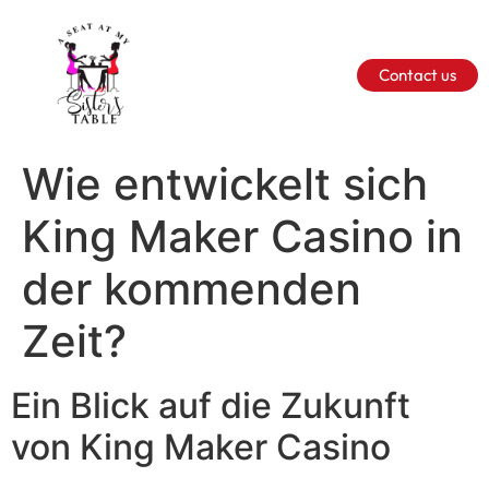
Contact us
Wie entwickelt sich
King Maker Casino in
der kommenden
Zeit?
Ein Blick auf die Zukunft
von King Maker Casino