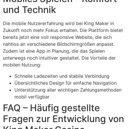
und Technik
Die mobile Nutzererfahrung wird bei King Maker in
Zukunft noch mehr Fokus erhalten. Die Plattform bietet
bereits jetzt eine voll responsive Website, die sich
nahtlos an verschiedene Bildschirmgrößen anpasst.
Zudem ist eine App in Planung, die das Spielen
unterwegs noch intuitiver gestaltet. Die Vorteile der
mobilen Nutzung:
Schnelle Ladezeiten und stabile Verbindung
Übersichtliches Design für einfache Navigation
Unterstützung aller wichtigen Zahlungsmethoden
mobil verfügbar
FAQ – Häufig gestellte
Fragen zur Entwicklung von