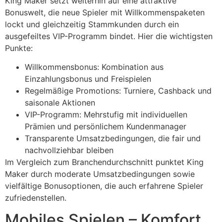
King Maker setzt weiterhin auf eine attraktive
Bonuswelt, die neue Spieler mit Willkommenspaketen
lockt und gleichzeitig Stammkunden durch ein
ausgefeiltes VIP-Programm bindet. Hier die wichtigsten
Punkte:
Willkommensbonus: Kombination aus
Einzahlungsbonus und Freispielen
Regelmäßige Promotions: Turniere, Cashback und
saisonale Aktionen
VIP-Programm: Mehrstufig mit individuellen
Prämien und persönlichem Kundenmanager
Transparente Umsatzbedingungen, die fair und
nachvollziehbar bleiben
Im Vergleich zum Branchendurchschnitt punktet King
Maker durch moderate Umsatzbedingungen sowie
vielfältige Bonusoptionen, die auch erfahrene Spieler
zufriedenstellen.
Mobiles Spielen – Komfort