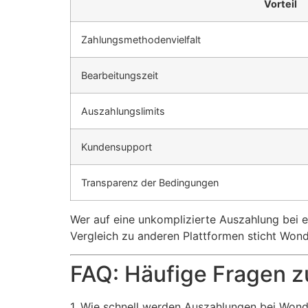
Vorteil
Zahlungsmethodenvielfalt
Bearbeitungszeit
Auszahlungslimits
Kundensupport
Transparenz der Bedingungen
Wer auf eine unkomplizierte Auszahlung bei e
Vergleich zu anderen Plattformen sticht Wond
FAQ: Häufige Fragen 
1. Wie schnell werden Auszahlungen bei Wond