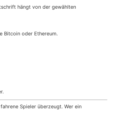
utschrift hängt von der gewählten
ie Bitcoin oder Ethereum.
r.
fahrene Spieler überzeugt. Wer ein