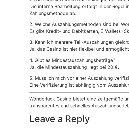
Die interne Bearbeitung erfolgt in der Regel 
Zahlungsmethode ab.
2. Welche Auszahlungsmethoden sind bei Wo
Es gibt Kredit- und Debitkarten, E-Wallets (
3. Kann ich mehrere Teil-Auszahlungen gleic
Ja, das Casino ist hier flexibel und ermögli
4. Gibt es Mindestauszahlungsbeträge?
Ja, die Mindestauszahlung liegt bei 20 €.
5. Muss ich mich vor einer Auszahlung verifiz
Eine Verifizierung ist abhängig vom Auszahlun
Wonderluck Casino bietet eine zeitgemäße und
transparentes und schnelles Auszahlungserlebn
Leave a Reply