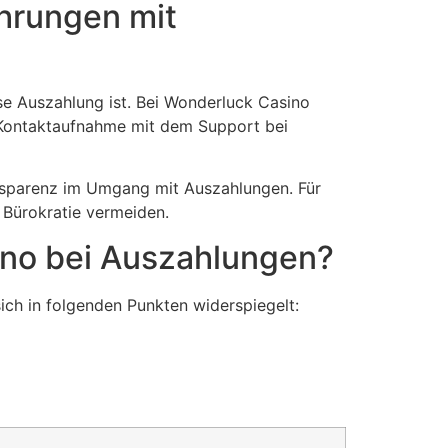
ahrungen mit
ose Auszahlung ist. Bei Wonderluck Casino
e Kontaktaufnahme mit dem Support bei
ansparenz im Umgang mit Auszahlungen. Für
 Bürokratie vermeiden.
ino bei Auszahlungen?
ch in folgenden Punkten widerspiegelt: