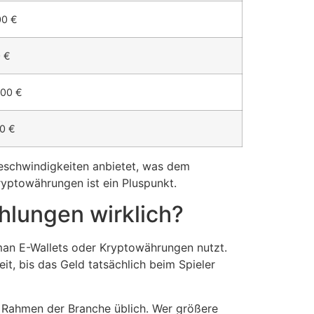
00 €
0 €
000 €
00 €
Geschwindigkeiten anbietet, was dem
ryptowährungen ist ein Pluspunkt.
hlungen wirklich?
 man E-Wallets oder Kryptowährungen nutzt.
t, bis das Geld tatsächlich beim Spieler
 im Rahmen der Branche üblich. Wer größere