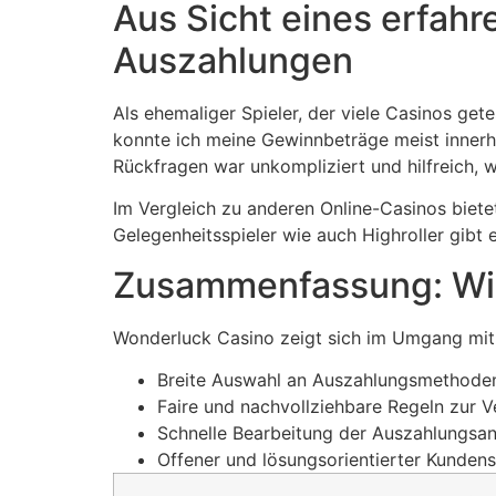
Aus Sicht eines erfahr
Auszahlungen
Als ehemaliger Spieler, der viele Casinos get
konnte ich meine Gewinnbeträge meist innerh
Rückfragen war unkompliziert und hilfreich, wa
Im Vergleich zu anderen Online-Casinos biete
Gelegenheitsspieler wie auch Highroller gibt
Zusammenfassung: Wie 
Wonderluck Casino zeigt sich im Umgang mit 
Breite Auswahl an Auszahlungsmethoden 
Faire und nachvollziehbare Regeln zur V
Schnelle Bearbeitung der Auszahlungsa
Offener und lösungsorientierter Kunden