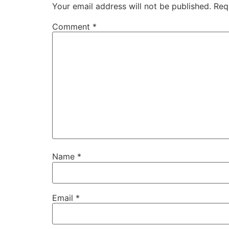
Your email address will not be published.
Req
Comment
*
Name
*
Email
*