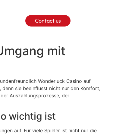
Contact us
 Umgang mit
 kundenfreundlich Wonderluck Casino auf
 denn sie beeinflusst nicht nur den Komfort,
e der Auszahlungsprozesse, der
 wichtig ist
en auf. Für viele Spieler ist nicht nur die