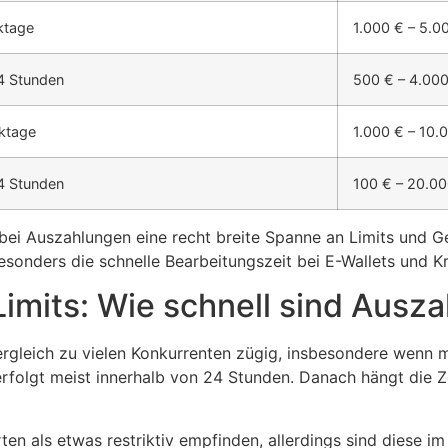
ktage
1.000 € – 5.0
4 Stunden
500 € – 4.00
ktage
1.000 € – 10.
4 Stunden
100 € – 20.0
 bei Auszahlungen eine recht breite Spanne an Limits und 
sonders die schnelle Bearbeitungszeit bei E-Wallets und K
imits: Wie schnell sind Ausza
Vergleich zu vielen Konkurrenten zügig, insbesondere wenn
rfolgt meist innerhalb von 24 Stunden. Danach hängt die Zei
arten als etwas restriktiv empfinden, allerdings sind diese