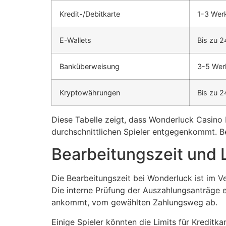
Kredit-/Debitkarte
1-3 Wer
E-Wallets
Bis zu 2
Banküberweisung
3-5 Wer
Kryptowährungen
Bis zu 2
Diese Tabelle zeigt, dass Wonderluck Casino
durchschnittlichen Spieler entgegenkommt. Be
Bearbeitungszeit und L
Die Bearbeitungszeit bei Wonderluck ist im 
Die interne Prüfung der Auszahlungsanträge e
ankommt, vom gewählten Zahlungsweg ab.
Einige Spieler könnten die Limits für Kreditk