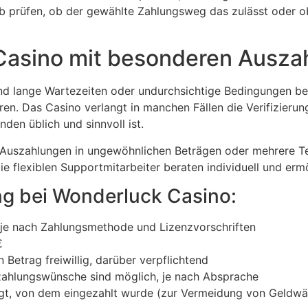
b prüfen, ob der gewählte Zahlungsweg das zulässt oder o
Casino mit besonderen Ausz
sind lange Wartezeiten oder undurchsichtige Bedingungen be
ren. Das Casino verlangt in manchen Fällen die Verifizierun
den üblich und sinnvoll ist.
Auszahlungen in ungewöhnlichen Beträgen oder mehrere Te
ie flexiblen Supportmitarbeiter beraten individuell und er
ng bei Wonderluck Casino:
 je nach Zahlungsmethode und Lizenzvorschriften
€
 Betrag freiwillig, darüber verpflichtend
zahlungswünsche sind möglich, je nach Absprache
gt, von dem eingezahlt wurde (zur Vermeidung von Geldwä