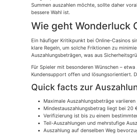
Summen auszahlen möchte, sollte daher vora
bessere Wahl ist.
Wie geht Wonderluck 
Ein häufiger Kritikpunkt bei Online-Casinos 
klare Regeln, um solche Friktionen zu minimie
Auszahlungsbeträgen, was aus Sicherheitsgrün
Für Spieler mit besonderen Wünschen – etwa 
Kundensupport offen und lösungsorientiert. D
Quick facts zur Auszahlu
Maximale Auszahlungsbeträge variieren
Mindestauszahlungsbetrag liegt bei 20 
Verifizierung ist bis zu einem bestimmten
Teil-Auszahlungen und mehrstufige Aus
Auszahlung auf denselben Weg bevorzu